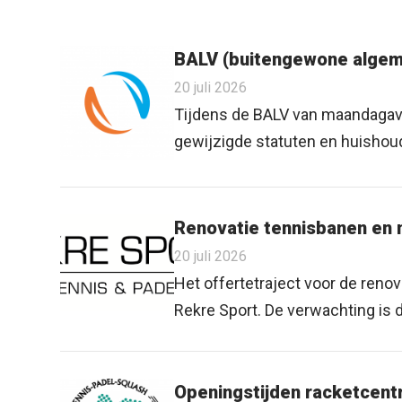
BALV (buitengewone algem
20 juli 2026
Tijdens de BALV van maandagav
gewijzigde statuten en huishoudel
Renovatie tennisbanen en
20 juli 2026
Het offertetraject voor de reno
Rekre Sport. De verwachting is d
Openingstijden racketcen