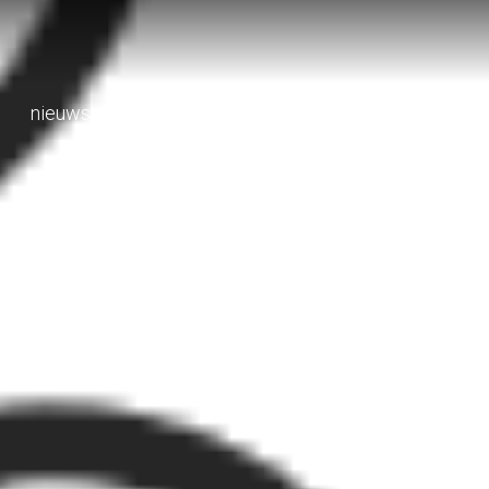
nieuws
activiteitenkalender
sponsoren
v De Geeren