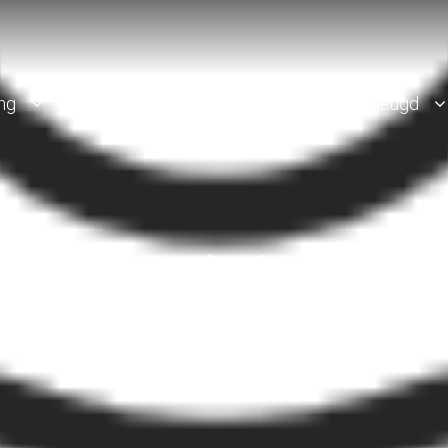
ing
ledeninformatie
senioren
jeugd
 jeugdcommissie van btp