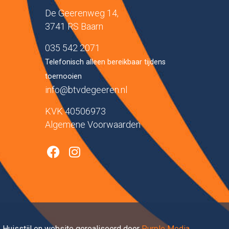
De Geerenweg 14,
3741 RS Baarn
035 542 2071
Telefonisch alleen bereikbaar tijdens
toernooien
info@btvdegeeren.nl
KVK 40506973
Algemene Voorwaarden
Huisstijl en website gerealiseerd door
Purple Media