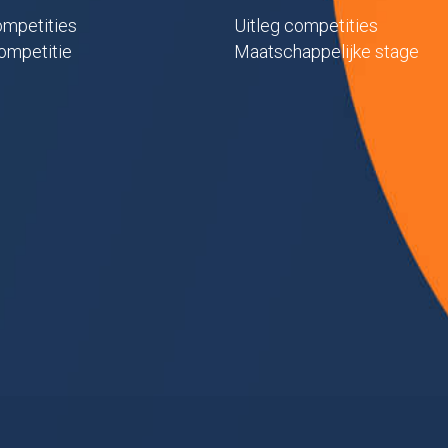
mpetities
Uitleg competities
ompetitie
Maatschappelijke stage