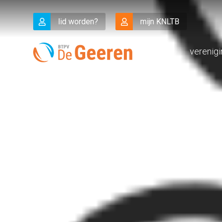
lid worden?
mijn KNLTB
verenig
Even voorstellen … de