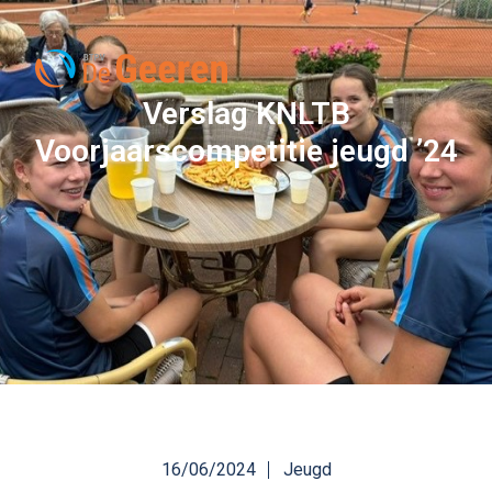
Verslag KNLTB
Voorjaarscompetitie jeugd ’24
16/06/2024
Jeugd