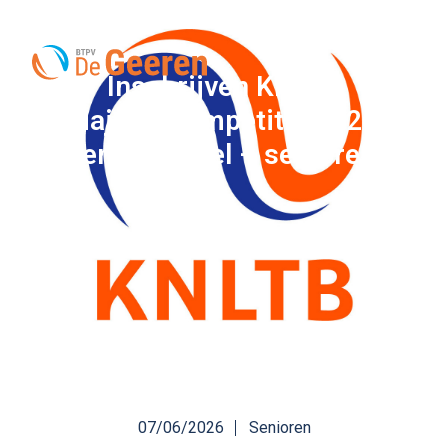
Inschrijven KNLTB
Najaarscompetitie 2026
(tennis/padel – senioren)
07/06/2026
Senioren