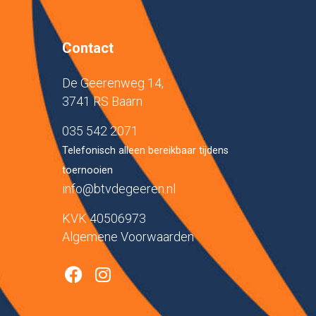
Contact
De Geerenweg 14,
3741 RS Baarn
035 542 2071
Telefonisch alleen bereikbaar tijdens
toernooien
info@btvdegeeren.nl
KVK 40506973
Algemene Voorwaarden