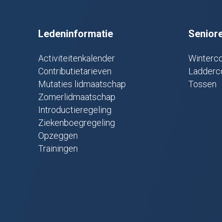
Ledeninformatie
Senior
Activiteitenkalender
Winterco
Contributietarieven
Ladderc
Mutaties lidmaatschap
Tossen
Zomerlidmaatschap
Introductieregeling
Ziekenboegregeling
Opzeggen
Trainingen