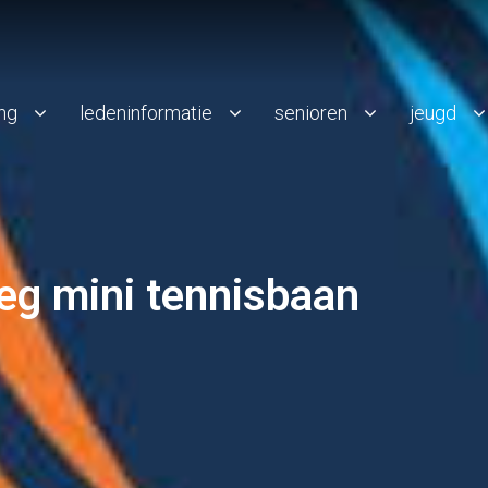
ing
ledeninformatie
senioren
jeugd
eg mini tennisbaan