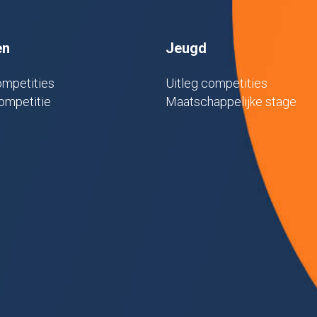
en
Jeugd
mpetities
Uitleg competities
ompetitie
Maatschappelijke stage