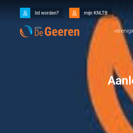
lid worden?
mijn KNLTB
verenig
Aanl