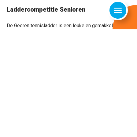
Laddercompetitie Senioren
De Geeren tennisladder is een leuke en gemakkelijke
manier om in een ontspannen setting wedstrijdritme op te
doen in het enkelspel en zorgt voor afwisselende
tegenstanders.
Meld je aan en speel met iemand van jouw niveau.
Te druk of geblesseerd? Dan sla je gewoon een ronde
over.
Laddercompetitie Senioren