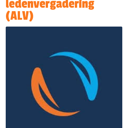
ledenvergadering
(ALV)